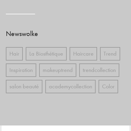
Newswolke
Hair
La Biosthétique
Haircare
Trend
Inspiration
makeuptrend
trendcollection
salon beauté
academycollection
Color
hairstyles
Froheweihnachten
skincare