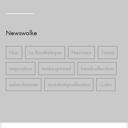
Newswolke
Hair
La Biosthétique
Haircare
Trend
Inspiration
makeuptrend
trendcollection
salon beauté
academycollection
Color
hairstyles
Froheweihnachten
skincare